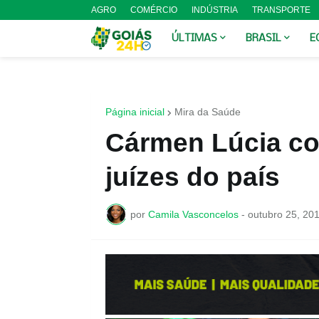
AGRO
COMÉRCIO
INDÚSTRIA
TRANSPORTE
ÚLTIMAS
BRASIL
E
Página inicial
Mira da Saúde
Cármen Lúcia co
juízes do país
por
Camila Vasconcelos
-
outubro 25, 20