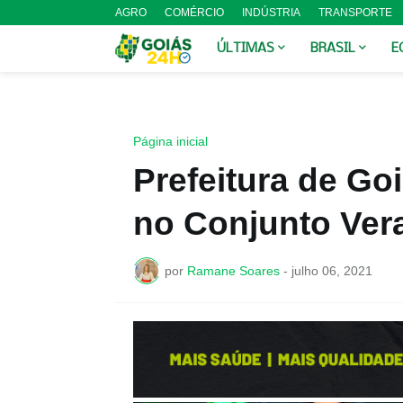
AGRO
COMÉRCIO
INDÚSTRIA
TRANSPORTE
ÚLTIMAS
BRASIL
E
Página inicial
Prefeitura de Go
no Conjunto Ver
por
Ramane Soares
-
julho 06, 2021