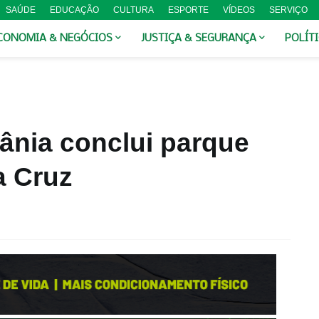
SAÚDE
EDUCAÇÃO
CULTURA
ESPORTE
VÍDEOS
SERVIÇO
CONOMIA & NEGÓCIOS
JUSTIÇA & SEGURANÇA
POLÍT
iânia conclui parque
a Cruz