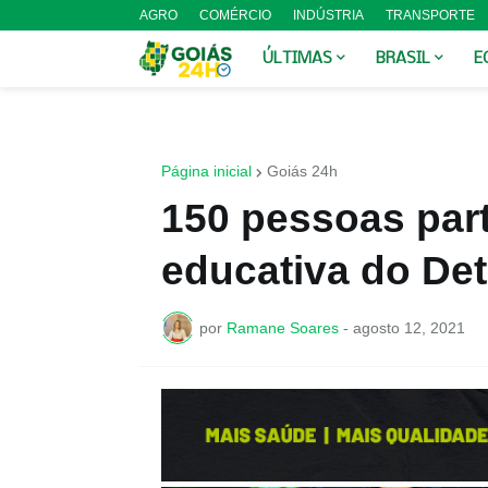
AGRO
COMÉRCIO
INDÚSTRIA
TRANSPORTE
ÚLTIMAS
BRASIL
E
Página inicial
Goiás 24h
150 pessoas par
educativa do De
por
Ramane Soares
-
agosto 12, 2021