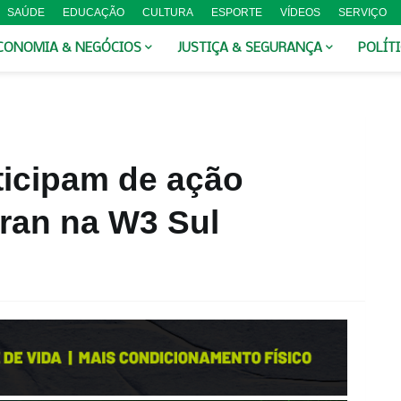
SAÚDE
EDUCAÇÃO
CULTURA
ESPORTE
VÍDEOS
SERVIÇO
CONOMIA & NEGÓCIOS
JUSTIÇA & SEGURANÇA
POLÍT
ticipam de ação
tran na W3 Sul