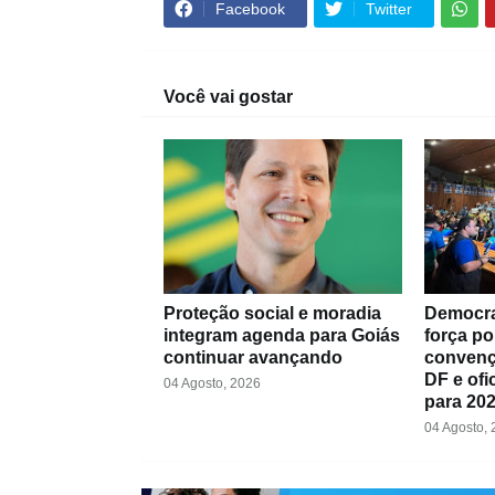
Facebook
Twitter
Você vai gostar
Proteção social e moradia
Democra
integram agenda para Goiás
força po
continuar avançando
convenç
DF e ofi
04 Agosto, 2026
para 20
04 Agosto,