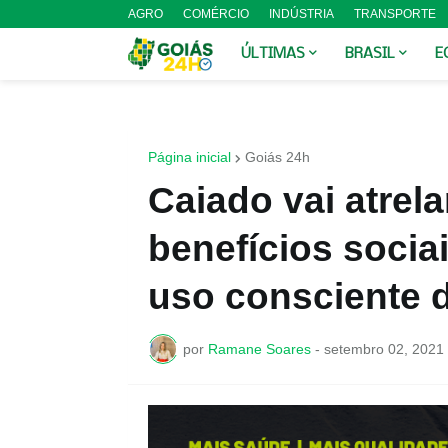
AGRO
COMÉRCIO
INDÚSTRIA
TRANSPORTE
ÚLTIMAS
BRASIL
E
Página inicial
Goiás 24h
Caiado vai atrel
benefícios socia
uso consciente d
por
Ramane Soares
-
setembro 02, 2021