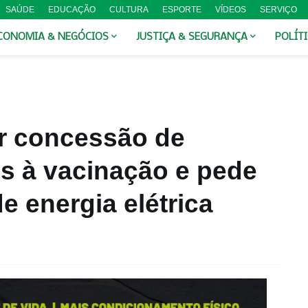
SAÚDE
EDUCAÇÃO
CULTURA
ESPORTE
VÍDEOS
SERVIÇO
CONOMIA & NEGÓCIOS
JUSTIÇA & SEGURANÇA
POLÍT
ar concessão de
is à vacinação e pede
e energia elétrica