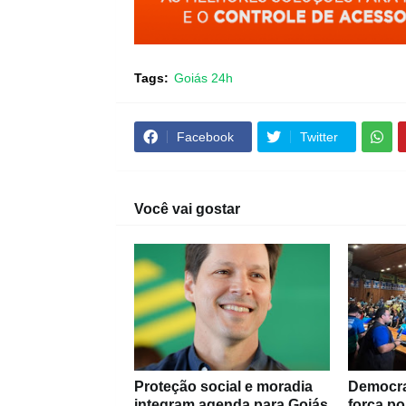
Tags:
Goiás 24h
Facebook
Twitter
Você vai gostar
Proteção social e moradia
Democra
integram agenda para Goiás
força po