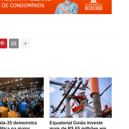
ta-35 demonstra
Equatorial Goiás investe
lítica na maior
mais de R$ 65 milhões em