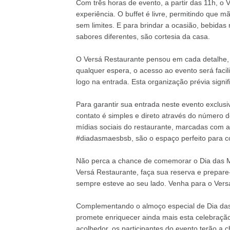
Com três horas de evento, a partir das 11h, o
experiência. O buffet é livre, permitindo que 
sem limites. E para brindar a ocasião, bebidas 
sabores diferentes, são cortesia da casa.
O Versá Restaurante pensou em cada detalhe, 
qualquer espera, o acesso ao evento será faci
logo na entrada. Esta organização prévia signi
Para garantir sua entrada neste evento exclusi
contato é simples e direto através do número 
mídias sociais do restaurante, marcadas com a
#diadasmaesbsb, são o espaço perfeito para co
Não perca a chance de comemorar o Dia das M
Versá Restaurante, faça sua reserva e prepar
sempre esteve ao seu lado. Venha para o Vers
Complementando o almoço especial de Dia das
promete enriquecer ainda mais esta celebração
acolhedor, os participantes do evento terão a 