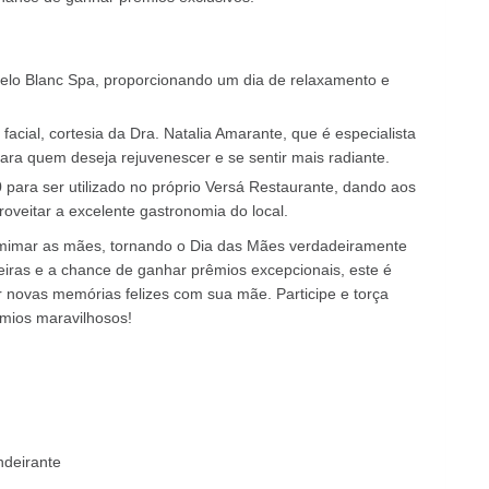
pelo Blanc Spa, proporcionando um dia de relaxamento e
cial, cortesia da Dra. Natalia Amarante, que é especialista
 para quem deseja rejuvenescer e se sentir mais radiante.
para ser utilizado no próprio Versá Restaurante, dando aos
oveitar a excelente gastronomia do local.
e mimar as mães, tornando o Dia das Mães verdadeiramente
eiras e a chance de ganhar prêmios excepcionais, este é
ar novas memórias felizes com sua mãe. Participe e torça
êmios maravilhosos!
ndeirante