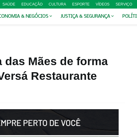
SAÚDE
EDUCAÇÃO
CULTURA
ESPORTE
VÍDEOS
SERVIÇO
CONOMIA & NEGÓCIOS
JUSTIÇA & SEGURANÇA
POLÍT
a das Mães de forma
Versá Restaurante