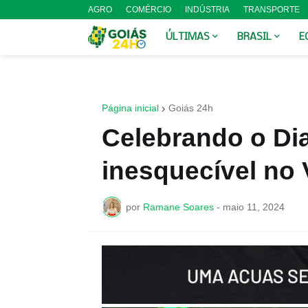
AGRO
COMÉRCIO
INDÚSTRIA
TRANSPORTE
ÚLTIMAS
BRASIL
E
Página inicial
Goiás 24h
Celebrando o Di
inesquecível no 
por
Ramane Soares
-
maio 11, 2024