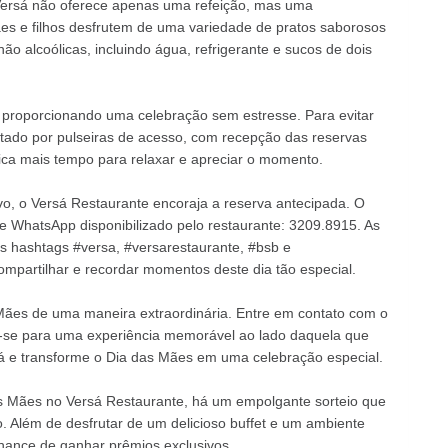
 Versá não oferece apenas uma refeição, mas uma
mães e filhos desfrutem de uma variedade de pratos saborosos
não alcoólicas, incluindo água, refrigerante e sucos de dois
proporcionando uma celebração sem estresse. Para evitar
litado por pulseiras de acesso, com recepção das reservas
fica mais tempo para relaxar e apreciar o momento.
vo, o Versá Restaurante encoraja a reserva antecipada. O
de WhatsApp disponibilizado pelo restaurante: 3209.8915. As
s hashtags #versa, #versarestaurante, #bsb e
mpartilhar e recordar momentos deste dia tão especial.
ães de uma maneira extraordinária. Entre em contato com o
e-se para uma experiência memorável ao lado daquela que
á e transforme o Dia das Mães em uma celebração especial.
 Mães no Versá Restaurante, há um empolgante sorteio que
. Além de desfrutar de um delicioso buffet e um ambiente
chance de ganhar prêmios exclusivos.