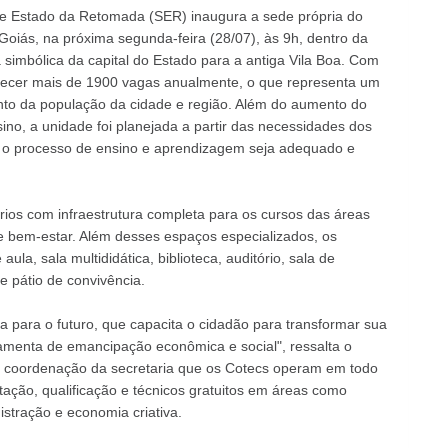
de Estado da Retomada (SER) inaugura a sede própria do
Goiás, na próxima segunda-feira (28/07), às 9h, dentro da
a simbólica da capital do Estado para a antiga Vila Boa. Com
erecer mais de 1900 vagas anualmente, o que representa um
o da população da cidade e região. Além do aumento do
no, a unidade foi planejada a partir das necessidades dos
 o processo de ensino e aprendizagem seja adequado e
ios com infraestrutura completa para os cursos das áreas
 e bem-estar. Além desses espaços especializados, os
ula, sala multididática, biblioteca, auditório, sala de
e pátio de convivência.
 para o futuro, que capacita o cidadão para transformar sua
amenta de emancipação econômica e social", ressalta o
a coordenação da secretaria que os Cotecs operam em todo
itação, qualificação e técnicos gratuitos em áreas como
istração e economia criativa.