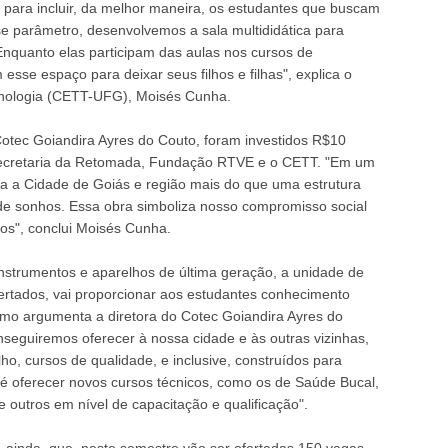
 para incluir, da melhor maneira, os estudantes que buscam
se parâmetro, desenvolvemos a sala multididática para
nquanto elas participam das aulas nos cursos de
 esse espaço para deixar seus filhos e filhas", explica o
cnologia (CETT-UFG), Moisés Cunha.
otec Goiandira Ayres do Couto, foram investidos R$10
 Secretaria da Retomada, Fundação RTVE e o CETT. "Em um
a a Cidade de Goiás e região mais do que uma estrutura
o de sonhos. Essa obra simboliza nosso compromisso social
os", conclui Moisés Cunha.
strumentos e aparelhos de última geração, a unidade de
ertados, vai proporcionar aos estudantes conhecimento
mo argumenta a diretora do Cotec Goiandira Ayres do
seguiremos oferecer à nossa cidade e às outras vizinhas,
o, cursos de qualidade, e inclusive, construídos para
é oferecer novos cursos técnicos, como os de Saúde Bucal,
outros em nível de capacitação e qualificação".