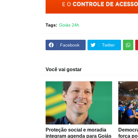
Tags:
Goiás 24h
Facebook
Twitter
Você vai gostar
Proteção social e moradia
Democra
integram agenda para Goiás
força po