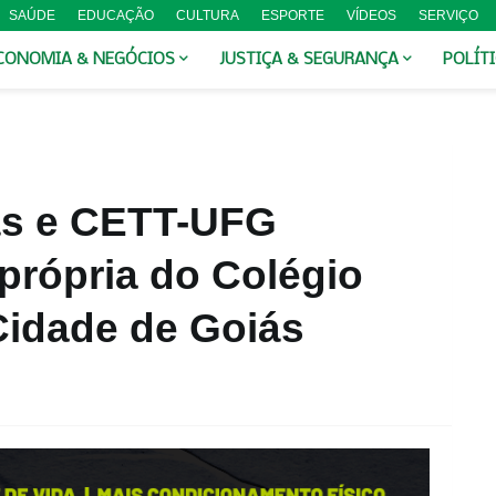
SAÚDE
EDUCAÇÃO
CULTURA
ESPORTE
VÍDEOS
SERVIÇO
CONOMIA & NEGÓCIOS
JUSTIÇA & SEGURANÇA
POLÍT
ás e CETT-UFG
própria do Colégio
Cidade de Goiás