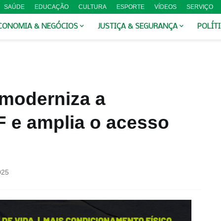
SAÚDE
EDUCAÇÃO
CULTURA
ESPORTE
VÍDEOS
SERVIÇO
CONOMIA & NEGÓCIOS
JUSTIÇA & SEGURANÇA
POLÍT
moderniza a
F e amplia o acesso
025