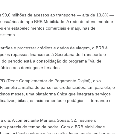
ou 99,6 milhões de acessos ao transporte — alta de 13,8% —
 usuários do app BRB Mobilidade. A rede de atendimento e
s em estabelecimentos comerciais e máquinas de
 sistema.
 cartões e processar créditos e dados de viagem, o BRB é
elos repasses financeiros à Secretaria de Transporte e
 do período está a consolidação do programa "Vai de
úblico aos domingos e feriados.
PD (Rede Complementar de Pagamento Digital), eixo
DF, amplia a malha de parceiros credenciados. Em paralelo, o
óximos meses, uma plataforma única que integrará serviços
plicativos, bikes, estacionamentos e pedágios — tornando o
 a dia. A comerciante Mariana Sousa, 32, resume o
agem parecia do tempo da pedra. Com o BRB Mobilidade
l, app estável e informação na mão. Ficou muito melhor para