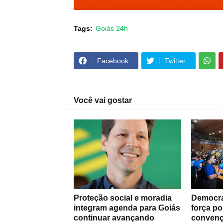
Tags:
Goiás 24h
Facebook
Twitter
Você vai gostar
Proteção social e moradia
Democra
integram agenda para Goiás
força po
continuar avançando
convenç