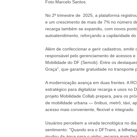
Foto:Marcelo Santos.
No 2º trimestre de 2025, a plataforma registr
e um crescimento de mais de 7% no número de
recarga também se expandiu, com novos ponto
autoatendimento, reforçando a capilaridade do
Além de confeccionar e gerir cadastros, emitir
responsável pelo gerenciamento de acessos e p
Mobilidade do DF (Semob). Entre os destaques
Graça", que garante gratuidade no transporte p
A modernização avança em duas frentes. A RC
estratégico para digitalizar recarga e usos no 
projeto Mobilidade Collab prepara, para os pr
de mobilidade urbana — ônibus, metrô, táxi, a
acesso mais conveniente, flexível e integrado.
Usuários percebem a virada tecnológica no dia
sentimento: "Quando era o DFTrans, a bilhet
mudou da água para o vinho: recarga mais fáci