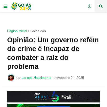
Página inicial
Goiás 24h
Opinião: Um governo refém
do crime é incapaz de
combater a raiz do
problema
por
Larissa Nascimento
-
novembro 04, 2025