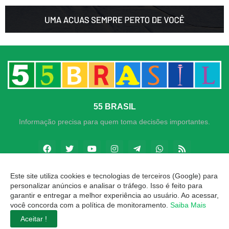
55 BRASIL
Informação precisa para quem toma decisões importantes.
Este site utiliza cookies e tecnologias de terceiros (Google) para
personalizar anúncios e analisar o tráfego. Isso é feito para
Copyright ©
2026
Goiás 24h
garantir e entregar a melhor experiência ao usuário. Ao acessar,
você concorda com a política de monitoramento.
Saiba Mais
INÍCIO
SOBRE
CONTATO
LGPD
EXPEDIENTE
Aceitar !
EDITORIAL
MÍDIA KIT
ZAP 55 BRASIL