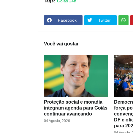
Tags:
Goiás 24h
Facebook
Twitter
Você vai gostar
Proteção social e moradia
Democra
integram agenda para Goiás
força po
continuar avançando
convenç
DF e ofi
04 Agosto, 2026
para 20
04 Agosto,