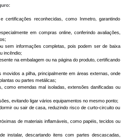
guro:
e certificações reconhecidas, como Inmetro, garantindo
 especialmente em compras online, conferindo avaliações,
os;
ou sem informações completas, pois podem ser de baixa
u incêndio;
resente na embalagem ou na página do produto, certificando
os movidos a pilha, principalmente em áreas externas, onde
plantas ou partes metálicas;
s, como emendas mal isoladas, extensões danificadas ou
ões, evitando ligar vários equipamentos no mesmo ponto;
dormir ou sair de casa, reduzindo risco de curto-circuito ou
próximas de materiais inflamáveis, como papéis, tecidos ou
de instalar, descartando itens com partes descascadas,