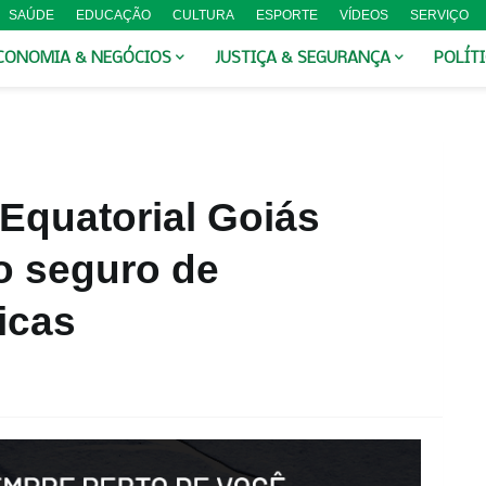
SAÚDE
EDUCAÇÃO
CULTURA
ESPORTE
VÍDEOS
SERVIÇO
CONOMIA & NEGÓCIOS
JUSTIÇA & SEGURANÇA
POLÍT
 Equatorial Goiás
o seguro de
icas