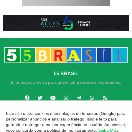
55 BRASIL
Informação precisa para quem toma decisões importantes.
Este site utiliza cookies e tecnologias de terceiros (Google) para
personalizar anúncios e analisar o tráfego. Isso é feito para
Copyright ©
2026
Goiás 24h
garantir e entregar a melhor experiência ao usuário. Ao acessar,
você concorda com a política de monitoramento.
Saiba Mais
INÍCIO
SOBRE
CONTATO
LGPD
EXPEDIENTE