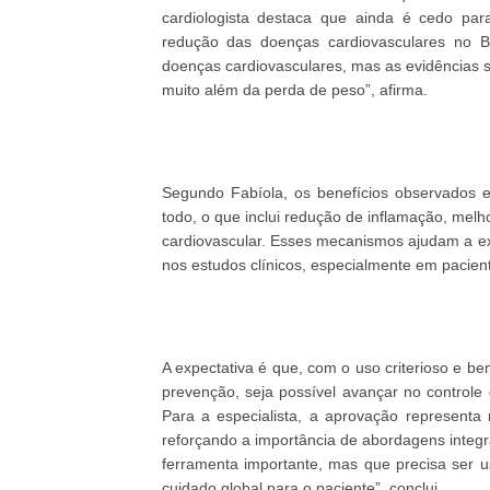
cardiologista destaca que ainda é cedo pa
redução das doenças cardiovasculares no B
doenças cardiovasculares, mas as evidências 
muito além da perda de peso”, afirma.
Segundo Fabíola, os benefícios observados e
todo, o que inclui redução de inflamação, melhor
cardiovascular. Esses mecanismos ajudam a exp
nos estudos clínicos, especialmente em pacient
A expectativa é que, com o uso criterioso e be
prevenção, seja possível avançar no controle
Para a especialista, a aprovação represent
reforçando a importância de abordagens integr
ferramenta importante, mas que precisa ser 
cuidado global para o paciente”, conclui