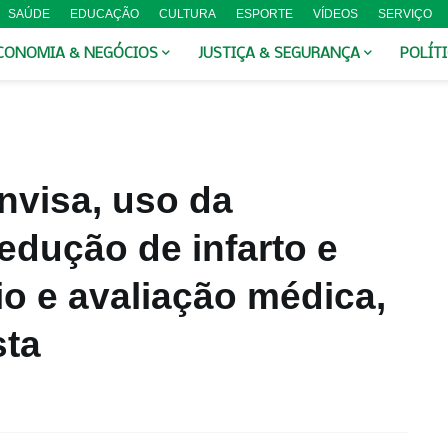
SAÚDE
EDUCAÇÃO
CULTURA
ESPORTE
VÍDEOS
SERVIÇO
CONOMIA & NEGÓCIOS
JUSTIÇA & SEGURANÇA
POLÍT
nvisa, uso da
edução de infarto e
io e avaliação médica,
sta