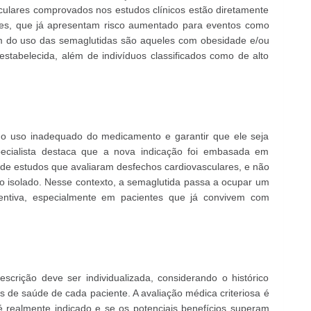
culares comprovados nos estudos clínicos estão diretamente
ntes, que já apresentam risco aumentado para eventos como
am do uso das semaglutidas são aqueles com obesidade e/ou
estabelecida, além de indivíduos classificados como de alto
r o uso inadequado do medicamento e garantir que ele seja
ecialista destaca que a nova indicação foi embasada em
ir de estudos que avaliaram desfechos cardiovasculares, e não
co isolado. Nesse contexto, a semaglutida passa a ocupar um
eventiva, especialmente em pacientes que já convivem com
escrição deve ser individualizada, considerando o histórico
ais de saúde de cada paciente. A avaliação médica criteriosa é
é realmente indicado e se os potenciais benefícios superam