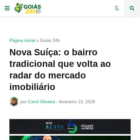
Página inicial
Goiás 24h
Nova Suíça: o bairro
tradicional que volta ao
radar do mercado
imobiliário
por
Carol Oliveira
-
fevereiro 13, 2026