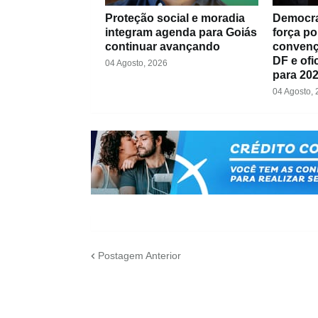
Proteção social e moradia
Democra
integram agenda para Goiás
força po
continuar avançando
convenç
DF e ofi
04 Agosto, 2026
para 20
04 Agosto,
Postagem Anterior