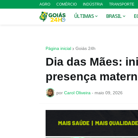
AGRO
COMÉRCIO
INDÚSTRIA
TRANSPORTE
ÚLTIMAS
BRASIL
E
Página inicial
Goiás 24h
Dia das Mães: ini
presença materna
por
Carol Oliveira
-
maio 09, 2026