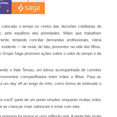
m colocado o tempo no centro das decisões cotidianas de
te, pelo equilíbrio das prioridades. Mães que trabalham
e, tentando conciliar demandas profissionais, rotina
idente — de estar, de fato, presentes na vida dos filhos.
 Grupo Saga promove ações sobre o valor do tempo e da
eberão o Vale Tempo, um bônus acompanhado de convites
momentos compartilhados entre mães e filhos. Para as
lui um day off ao longo do mês, como forma de estimular o
or você” parte de um ponto simples: enquanto muitas mães
ue as crianças mais valorizam é estar com elas.
roposta foi provocar uma reflexão real. A gente fala muito