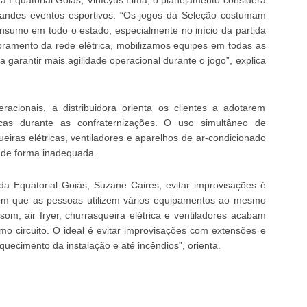
 Equatorial Goiás, Vinícyus Lima, o planejamento considera
randes eventos esportivos. “Os jogos da Seleção costumam
sumo em todo o estado, especialmente no início da partida
toramento da rede elétrica, mobilizamos equipes em todas as
 garantir mais agilidade operacional durante o jogo”, explica
acionais, a distribuidora orienta os clientes a adotarem
icas durante as confraternizações. O uso simultâneo de
queiras elétricas, ventiladores e aparelhos de ar-condicionado
 de forma inadequada.
a Equatorial Goiás, Suzane Caires, evitar improvisações é
mum que as pessoas utilizem vários equipamentos ao mesmo
som, air fryer, churrasqueira elétrica e ventiladores acabam
circuito. O ideal é evitar improvisações com extensões e
quecimento da instalação e até incêndios”, orienta.