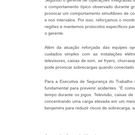
Segundo o gerente de Operações Integradas da
o comportamento típico observado durante g
provocar um comportamento simultâneo de con
e nos intervalos. Por isso, reforçamos o moni
regiões e mantemos protocolos específicos para
o gerente.
Além da atuação reforçada das equipes oper
cuidados simples com as instalações elétr
televisores, caixas de som, air fryers, churras
pode provocar sobrecargas quando conectado
Para a Executiva de Segurança do Trabalho d
fundamental para prevenir acidentes. “É co
tempo durante os jogos. Televisão, caixas de 
concentrando uma carga elevada em um mesmo 
benjamins para reduzir riscos de sobrecarga, a