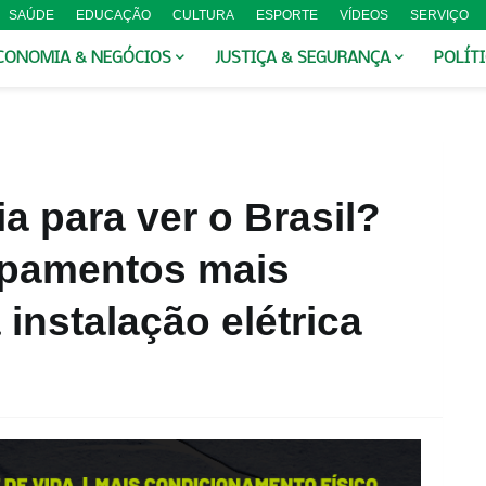
SAÚDE
EDUCAÇÃO
CULTURA
ESPORTE
VÍDEOS
SERVIÇO
CONOMIA & NEGÓCIOS
JUSTIÇA & SEGURANÇA
POLÍT
ia para ver o Brasil?
ipamentos mais
instalação elétrica