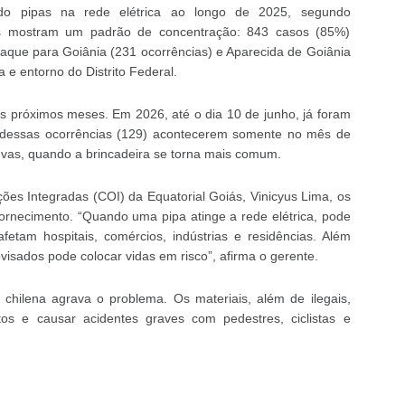
ndo pipas na rede elétrica ao longo de 2025, segundo
os mostram um padrão de concentração: 843 casos (85%)
que para Goiânia (231 ocorrências) e Aparecida de Goiânia
 e entorno do Distrito Federal.
 próximos meses. Em 2026, até o dia 10 de junho, já foram
e dessas ocorrências (129) acontecerem somente no mês de
uvas, quando a brincadeira se torna mais comum.
es Integradas (COI) da Equatorial Goiás, Vinicyus Lima, os
fornecimento. “Quando uma pipa atinge a rede elétrica, pode
afetam hospitais, comércios, indústrias e residências. Além
ovisados pode colocar vidas em risco”, afirma o gerente.
a chilena agrava o problema. Os materiais, além de ilegais,
tos e causar acidentes graves com pedestres, ciclistas e