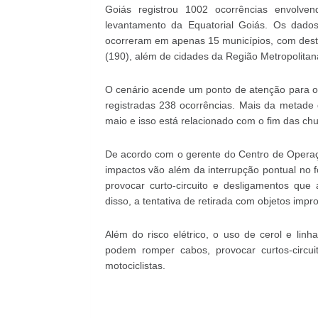
Goiás registrou 1002 ocorrências envolve
levantamento da Equatorial Goiás. Os dad
ocorreram em apenas 15 municípios, com desta
(190), além de cidades da Região Metropolitana
O cenário acende um ponto de atenção para os
registradas 238 ocorrências. Mais da metad
maio e isso está relacionado com o fim das ch
De acordo com o gerente do Centro de Operaçõ
impactos vão além da interrupção pontual no 
provocar curto-circuito e desligamentos que 
disso, a tentativa de retirada com objetos impr
Além do risco elétrico, o uso de cerol e linh
podem romper cabos, provocar curtos-circui
motociclistas.