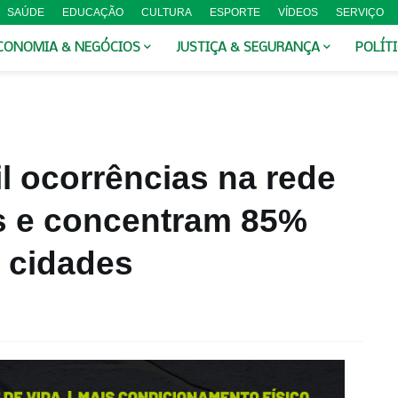
SAÚDE
EDUCAÇÃO
CULTURA
ESPORTE
VÍDEOS
SERVIÇO
CONOMIA & NEGÓCIOS
JUSTIÇA & SEGURANÇA
POLÍT
l ocorrências na rede
ás e concentram 85%
 cidades