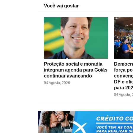
Você vai gostar
Proteção social e moradia
Democra
integram agenda para Goiás
força po
continuar avançando
convenç
DF e ofi
04 Agosto, 2026
para 20
04 Agosto,