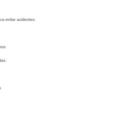
a evitar acidentes:
pos
tes
a