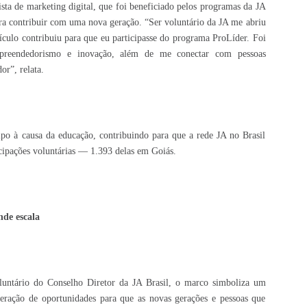
ista de marketing digital, que foi beneficiado pelos programas da JA
ara contribuir com uma nova geração. “Ser voluntário da JA me abriu
rículo contribuiu para que eu participasse do programa ProLíder. Foi
mpreendedorismo e inovação, além de me conectar com pessoas
r”, relata.
po à causa da educação, contribuindo para que a rede JA no Brasil
icipações voluntárias — 1.393 delas em Goiás.
de escala
oluntário do Conselho Diretor da JA Brasil, o marco simboliza um
geração de oportunidades para que as novas gerações e pessoas que