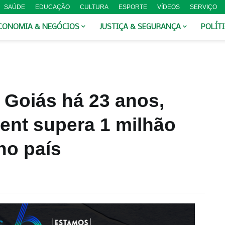
SAÚDE
EDUCAÇÃO
CULTURA
ESPORTE
VÍDEOS
SERVIÇO
CONOMIA & NEGÓCIOS
JUSTIÇA & SEGURANÇA
POLÍT
Goiás há 23 anos,
ent supera 1 milhão
no país