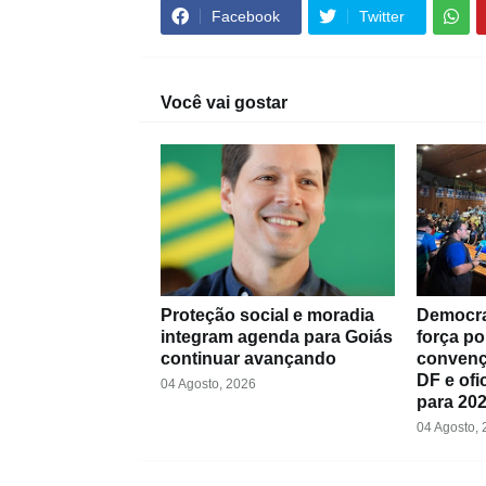
Facebook
Twitter
Você vai gostar
Proteção social e moradia
Democra
integram agenda para Goiás
força po
continuar avançando
convenç
DF e ofi
04 Agosto, 2026
para 20
04 Agosto,